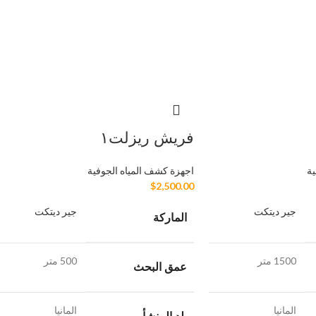
فريش ريزلت١
ية
اجهزة كشف المياه الجوفية
$
2,500.00
جير ديتكت
جير ديتكت
الماركة
1500 متر
500 متر
عمق البحث
المانيا
المانيا