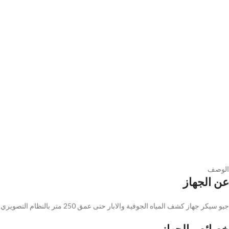
الوصف
عن الجهاز
جيو سيكر جهاز كشف المياه الجوفية والابار حتى عمق 250 متر بالنظام التصويري ليعطي نتائج حقيقية ومؤكدة.