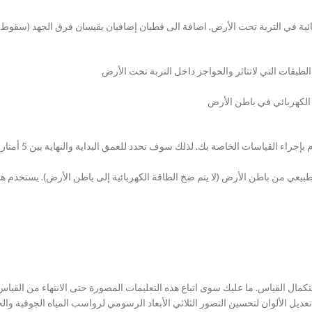
ائية في التربة تحت الأرض, اضافة الى قطبان إضافيان يقيسان فرق الجهد (سقو
بقات التي لاتتاثر والحواجز داخل التربة تحت الأرض
الكهربائي في باطن الأرض
اصة بك. لذلك سوف تحدد للعمق البداية والنهاية بين 5 أمتار 16قدم و 250 متر 820 قدم
طبيعي من باطن الأرض (لا يتم ضخ الطاقة الكهربائية إلى باطن الأرض). يستخدم 
 لمساعدتك في استكمال القياس. ما عليك سوى اتباع هذه التعليمات المصورة حتى الانتهاء من ال
عديل الألوان لتحسين التصور الثلاثي الأبعاد الرسومي لرواسب المياه الجوفية وا