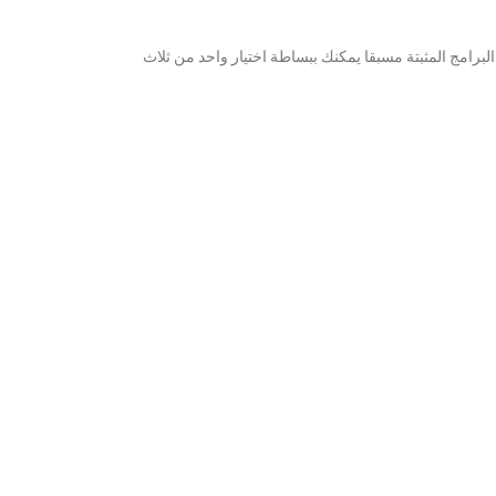
ز كمبيوتر لوحي بنظام اندرويد حديث. يتم نقل جميع الأوامر ونتائج القياس لاسلكيا عبر Wi-Fi.باستخدام تطبيق البرامج المثبتة مسبقا يمكنك ببساطة اختيار واحد من ثلاث