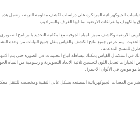
اسات الجيوكهربائية المرتكزة على دراسات لكشف مقاومة التربة ، وتعمل هذه ال
 والكهوف والفراغات الارضية بما فيها الغرف والسراديب
جاويف الارضية وكاشف مميز للمياه الجوفيه مع امكانية التحديد بالبرنامج التصوير
لحديث , يتم عرض جميع نتائج الكشف والقياس بنقل جميع البيانات من وحدة التشغي
 طرق للمسح المدعمة .
ي استكمال القياس يمكنك ببساطة اتباع التعليمات في الصورة حتى يتم الانتهاء 
لخيارات تعديل اللون لتحسين ثلاثية الابعاد التصويرية و رسومية من المياه الجوف
 هو موضح في الألوان الاحمر) .
عتبر من المعدات الجيوكهربائية المصنعه بشكل عالى التقنية ومخصصه للتنقل معك