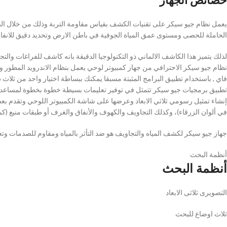
خصائص الجهاز
يعمل نظام جيو سيكر على تقنيات الكشف بقياس مقاومة التربة وذلك من خلال القي
الحاملة للحصى ومستوى عمق المياة الجوفية في باطن الارض وتحديد دقيق للانفاق
لذلك يتميز هذا الكاشف الالماني ذو التكنولوجيا الدقيقة بانه كاشف للفراغات والت
نظام جيو سيكر الاحترافي من جهاز كمبيوتر لوحي يعمل بنظام الاندرويد المطور وا
فاي , باستخدام تطبيق البرامج المثبتة مسبقا يمكنك ببساطة اختيار واحد من ثلاث
تطبيق برمجيات جيو سيكر تتمثل في توفير تعليمات بسيطة خطوة بخطوة لمساعدتك ف
إنشاء تمثيل رسومي ثلاثي الابعاد وعرضها على شاشة الكمبيوتر اللوحي وتقدم بعض ا
في ألوان الزرقاء)، وكذلك التجاويف والكهوف والأنفاق والغرف أو طبقات منيع (كما
جهاز جيو سيكر لكشف المياه والتجاويف هو ضد التأثر بالمياه ومقاوم للصدمات وت
أنظمة البحث
أنظمة البحث
التصويرى ثلاثى الابعاد
ثلاث اوضاع للبحث