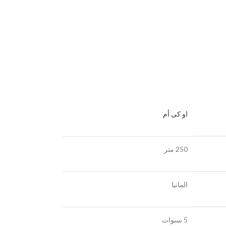
او كى أم
250 متر
المانيا
5 سنوات