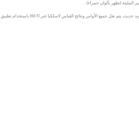
 المليئة (تظهر بألوان حمراء) .
يتم التحكم تماما بمكونات جهاز GeoSeeker’s من جها