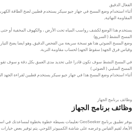
الفعال الدقيق
أثناء استخدام وضع المسح في جهاز جيو سيكر يستخدم قطبين لضخ الطاقة الكهرب
المقاومة النهائية,
يستخدم هذا الوضع لكشف رواسب المياه تحت الأرض ، والكهوف المخفية أو حتى الط
المسح النشط ( السريع)
وضع المسح الضوئي هذا هو نسخة سريعة من الفحص الدقيق, وهو ايضا يضخ التيار 
وقياس فرق الجهد( سقوط الجهد) لحساب مقاومة التربة.
في المسح النشط سوف تكون قادرا على تحديد مدى العمق بكل دقة و سوف تقوم بإجراء القياسات الخ
المسح السلبي ( الضوئي )
أثناء استخدام وضع المسح هذا في جهاز جيو سيكر يستخدم قطبين لقراءة الجهد ال
وظائف برنامج الجهاز
وظائف برنامج الجهاز
يوفر تطبيق برنامج GeoSeeker تعليمات بسيطة خطوة بخطوة
الأبعاد لقيم القياس وعرضه على شاشة الكمبيوتر اللوحي. يتم توفير بعض خيارات ت