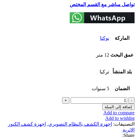
تواصل مباشر مع القسم المختص
الماركة
نوكتا
عمق البحث
12 متر
بلد المنشأ
تركيا
الضمان
5 سنوات
كمية
انفينيو
إضافة إلى السلة
Add to compare
Add to wishlist
التصنيفات:
اجهزة الكشف بالنظام التصويري
,
اجهزة كشف الكنوز
الاثرية
Share: