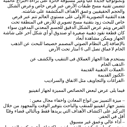
وتكنولوجيا جديدة كليا وغير مسبوقة حائزة على براءة اختراع عالمية
تتضمن تقنية مسح طبقات الأرض عبر قرص خاص وعرض الشكل
والحجم الحقيقيين وعمق الأهداف المكتشفة على شاشته.
هذه التقنية التصويرية الأولى على مستوى العالم تتم عبر قرص
خاص للبحث زود بتقنية مسح تصويري للأرض في المنطقة تحت
القرص ويتم عرض الشكل الدقيق للجسم المعدني المدفون سواء
كان قطعة نقود ذهبية صغيرة او صندوق أو أي شكل آخر على شاشة
الجهاز ويمكن مشاهدة أبعاد
بالإضافة إلى النظام الصوتي المصمم خصيصا للبحث عن الذهب
الخام لاعماق تصل الى 6 امتار تحت الأرض
يستخدم هذا الجهاز العملاق فى التنقيب والكشف عن
-الذهب الخام
-العملات الذهبية القديمة
-الكنوز القديمة
-الفراغات والتجاويف مثل الانفاق والسراديب
فيما يلى عرض لبعض الخصائص المميزة لجهاز انفينيو
– ميزة التمييز بين انواع المعادن واخفاء مجال معين :
يتميز جهاز انفينيو للمنقب والباحث بتوفير الوقت والمجهود من خلال
التركيز على اكتشاف الأهداف التي يريدها فقط وبالتالي قضاء وقتًا
أقل في الحفر.
– أداء عالي وعمق غير مسبوق