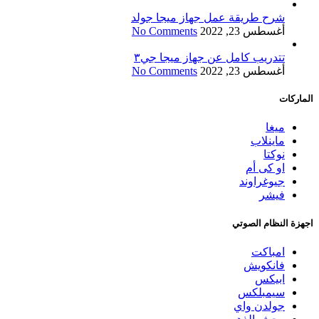
شرح طريقة عمل جهاز ميجا جولد
أغسطس 23, 2022
No Comments
تتدريب كامل عن جهاز ميجا جي٣
أغسطس 23, 2022
No Comments
الماركات
ميغا
ماينلاب
نوكتا
او كى أم
جيوغراوند
فيشر
اجهزة النظام الصوتي
امباكت
فانكويش
ابيكس
سيمبلكس
جولدن واي