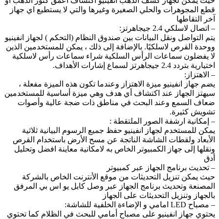
حيث يمكن لجهاز كشف الذهب انفينيو اكتشاف أعمق كنوز الذهب او
قطع المجوهرات والحلي الصغيرة وغيرها والتي لا يستطيع اي جهاز
آخر التقاطها
– اتصال لاسلكي 2.4 جيجاهرتز:
يتم التواصل ونقل البيانات بين صندوق النظام (التحكم ) لجهاز انفينيو
ووحدة القرص لاسلكيًا. بالإضافة إلى ذلك ، يمكن للمستخدمين الذين
لا يفضلون سماعات الرأس السلكية شراء سماعات رأس لاسلكية
اختيارية بتردد 2.4 جيجاهرتز لسماع إشارات الأهداف.
– الاهتزاز:
يضم جهاز انفينيو ميزة الاهتزاز وعندما تكون هذه الميزة مفعلة ،
سيهتز الجهاز عند اكتشاف أي هدف وهي ميزة أساسية للمستخدمين
ضعاف السمع وعند البحث في مناطق ذات ضجة عالية وأصوات
تشويش كثيرة.
– إمكانية ارشفة الصور الملتقطة :
يمكن للمستخدم لجهاز انفينيو حفظ جميع الرسوم البيانية ثلاثية
الأبعاد ولقطات الشاشة الناتجة عن مسح الأرض باستخدام القرص
ونقلها إلى جهاز الكمبيوتر الخاص به لامكانية معاينة افضل وتحليل
أدق
– تحديث برنامج الجهاز عبر كمبيوتر
حيث يمكن تنزيل التحديثات من موقع الأنترنت الخاص بالشركة
المصنعة وتحديث برنامج الجهاز عبر وصل كابل يو اس بي المرفق
بالجهاز وتنزيل التحديثات على الجهاز
– مصباح LED امامي و الإضاءة الخلفية للشاشة:
يحتوي جهاز انفينيو على مصباح أمامي للبحث في الظلام كما تحتوي