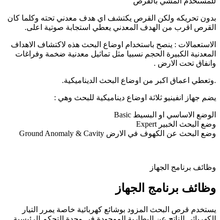
للمستخدم المشي بالقرص
بدون تحريكه ولكن القرص يكتشف اي هدف معدني تحته وكلما كان
القرص اقرب من الهدف المعدني يعطي استجابة صوتية اعلى.
الاستعمالات : ينصح باستخدام اوضاع البحث هذه لاكتشاف الاهداف
المعدنية الكبيرة الحجم نسبيا مثل تماثيل معدنية ضخمة وفراغات
وانفاق تحت الارض .
.وتعطي اعماق اكبر من اوضاع البحث الديناميكية.
يضم جهاز انفينيو ثلاثة اوضاع ديناميكية للبحث وهي :
الوضع الاساسي او البسيط Basic
وضع البحث الخبير Expert
وضع البحث عن الكهوف في الارض Ground Anomaly & Cavity
وظائف برنامج الجهاز
وظائف برنامج الجهاز
يستخدم قرص البحث المزود بوشائع كهربائية خاصة يمرر التيار
الكهربائي الناتج عن البطارية الموجودة في وحدة التحكم الرئيسية