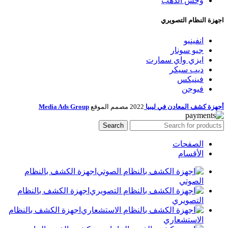
وحش الذهب
اجهزة النظام التصويري
انفينيو
جيو سونار
ايزي واي سمارت
ديب سيكر
فينيكس
فيوجن
أجهزة كشف المعادن في ليبيا
2022
مصمم الموقع
Media Ads Group
Search
الصفحات
الأقسام
اجهزة الكشف بالنظام
الصوتي
اجهزة الكشف بالنظام
التصويري
اجهزة الكشف بالنظام
الاستشعاري