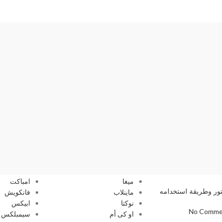
الماركات
اجهزة الن
ميغا
امباكت
تور وطريقة استخدامه
ماينلاب
فانكويش
نوكتا
ابيكس
No Comme
او كى أم
سيمبلكس