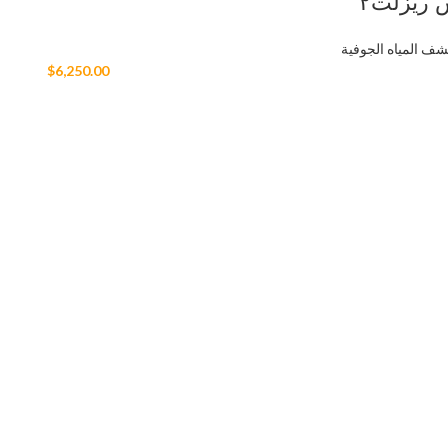
 ريزلت٢
شف المياه الجوفية
$
6,250.00