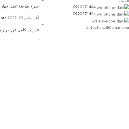
الثالث
شرح طريقة عمل جهاز م
0910271444
0920271444
أغسطس 23, 2022
nts
Detectorsall@gmail.com
تتدريب كامل عن جهاز م
أغسطس 23, 2022
nts
أجهزة كشف المعادن في ليبيا
2022
مصمم الموقع
Media Ads Group
Shop
Wishlist
0
items
Cart
0
My account