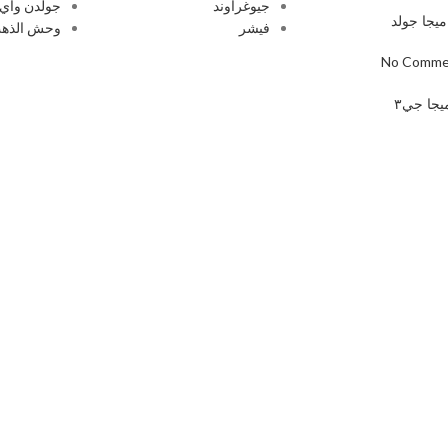
جيوغراوند
جولدن واي
يجا جولد
فيشر
وحش الذه
No Comme
يجا جي٣
No Comme