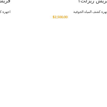
ريش ريزلت١
فريش
هزة كشف المياه الجوفية
اجهزة ك
$
2,500.00