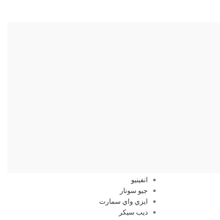
ظام الصوتي
اجهزة النظام التصويري
انفينيو
جيو سونار
ايزي واي سمارت
ديب سيكر