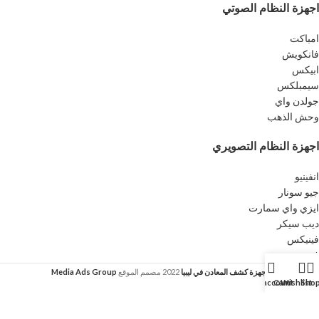
اجهزة النظام الصوتي
امباكت
فانكويش
ابيكس
سيمبلكس
جولدن واي
وحش الذهب
اجهزة النظام التصويري
انفينيو
جيو سونار
ايزي واي سمارت
ديب سيكر
فينيكس
فيوجن
أجهزة كشف المعادن في ليبيا
2022
مصمم الموقع
Media Ads Group
My account
Cart
Wishlist
Sho